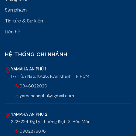
Sản phẩm
Tin tức & Sự kiện
Liên hệ
HỆ THỐNG CHI NHÁNH
YAMAHA AN PHÚ 1
177 Trần Não, KP.28, P.An Khánh, TP HCM
0948022020
yamahaanphu1@gmail.com
YAMAHA AN PHÚ 2
222-224 Đg.Lý Thường Kiệt, X. Hóc Môn
0902876678