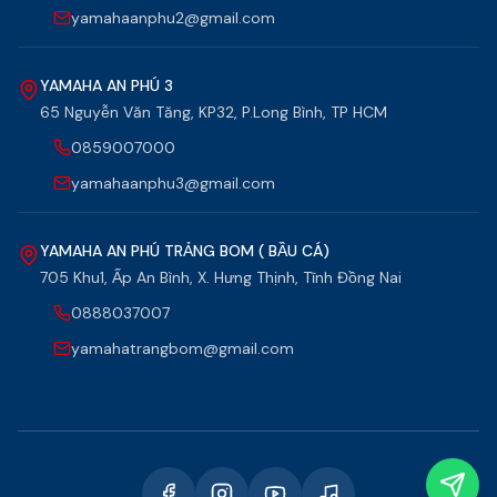
yamahaanphu2@gmail.com
YAMAHA AN PHÚ 3
65 Nguyễn Văn Tăng, KP32, P.Long Bình, TP HCM
0859007000
yamahaanphu3@gmail.com
YAMAHA AN PHÚ TRẢNG BOM ( BẦU CÁ)
705 Khu1, Ấp An Bình, X. Hưng Thịnh, Tĩnh Đồng Nai
0888037007
yamahatrangbom@gmail.com