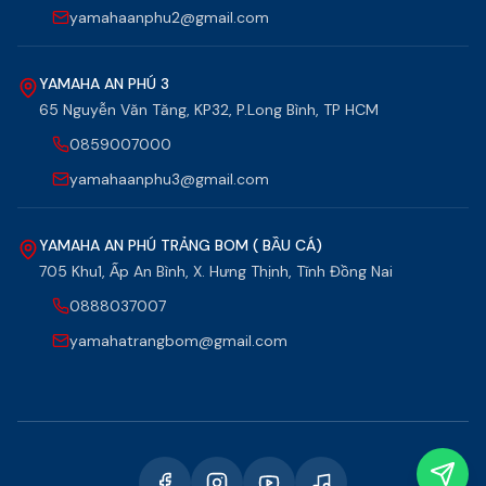
yamahaanphu2@gmail.com
YAMAHA AN PHÚ 3
65 Nguyễn Văn Tăng, KP32, P.Long Bình, TP HCM
0859007000
yamahaanphu3@gmail.com
YAMAHA AN PHÚ TRẢNG BOM ( BẦU CÁ)
705 Khu1, Ấp An Bình, X. Hưng Thịnh, Tĩnh Đồng Nai
0888037007
yamahatrangbom@gmail.com