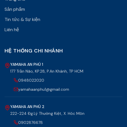
Sản phẩm
Tin tức & Sự kiện
Liên hệ
HỆ THỐNG CHI NHÁNH
YAMAHA AN PHÚ 1
177 Trần Não, KP.28, P.An Khánh, TP HCM
0948022020
yamahaanphu1@gmail.com
YAMAHA AN PHÚ 2
222-224 Đg.Lý Thường Kiệt, X. Hóc Môn
0902876678