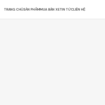
TRANG CHỦ
SẢN PHẨM
MUA BÁN XE
TIN TỨC
LIÊN HỆ