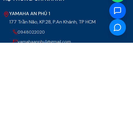
YAMAHA AN PHÚ 1
177 Trần Não, KP.28, P.An Khánh, TP HCM
0948022020
yamahaanphu1@gmail.com
YAMAHA AN PHÚ 2
222-224 Đg.Lý Thường Kiệt, X. Hóc Môn
0902876678
yamahaanphu2@gmail.com
YAMAHA AN PHÚ 3
65 Nguyễn Văn Tăng, KP32, P.Long Bình, TP HCM
0859007000