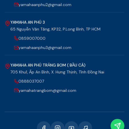
yamahaanphu2@gmail.com
YAMAHA AN PHÚ 3
65 Nguyễn Văn Tăng, KP32, P.Long Bình, TP HCM
0859007000
yamahaanphu3@gmail.com
YAMAHA AN PHÚ TRẢNG BOM ( BẦU CÁ)
705 Khu1, Ấp An Bình, X. Hưng Thịnh, Tĩnh Đồng Nai
0888037007
yamahatrangbom@gmail.com