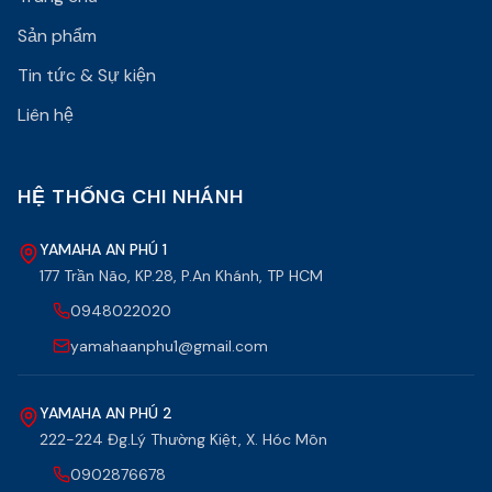
Sản phẩm
Tin tức & Sự kiện
Liên hệ
HỆ THỐNG CHI NHÁNH
YAMAHA AN PHÚ 1
177 Trần Não, KP.28, P.An Khánh, TP HCM
0948022020
yamahaanphu1@gmail.com
YAMAHA AN PHÚ 2
222-224 Đg.Lý Thường Kiệt, X. Hóc Môn
0902876678