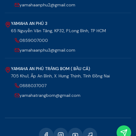
yamahaanphu2@gmail.com
YAMAHA AN PHÚ 3
65 Nguyễn Văn Tăng, KP32, P.Long Bình, TP HCM
0859007000
yamahaanphu3@gmail.com
YAMAHA AN PHÚ TRẢNG BOM ( BẦU CÁ)
705 Khu1, Ấp An Bình, X. Hưng Thịnh, Tĩnh Đồng Nai
0888037007
yamahatrangbom@gmail.com