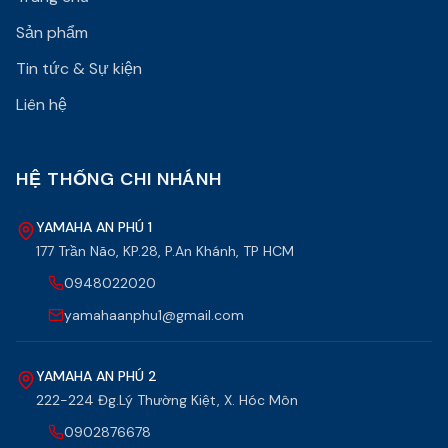
Sản phẩm
Tin tức & Sự kiện
Liên hệ
HỆ THỐNG CHI NHÁNH
YAMAHA AN PHÚ 1
177 Trần Não, KP.28, P.An Khánh, TP HCM
0948022020
yamahaanphu1@gmail.com
YAMAHA AN PHÚ 2
222-224 Đg.Lý Thường Kiệt, X. Hóc Môn
0902876678