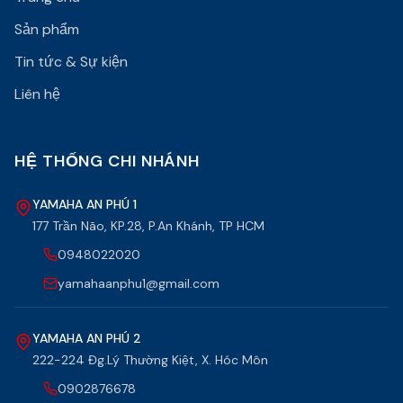
Sản phẩm
Tin tức & Sự kiện
Liên hệ
HỆ THỐNG CHI NHÁNH
YAMAHA AN PHÚ 1
177 Trần Não, KP.28, P.An Khánh, TP HCM
0948022020
yamahaanphu1@gmail.com
YAMAHA AN PHÚ 2
222-224 Đg.Lý Thường Kiệt, X. Hóc Môn
0902876678