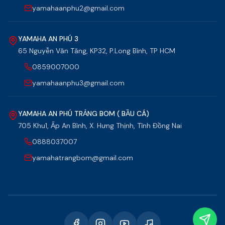
yamahaanphu2@gmail.com
YAMAHA AN PHÚ 3
65 Nguyễn Văn Tăng, KP32, P.Long Bình, TP HCM
0859007000
yamahaanphu3@gmail.com
YAMAHA AN PHÚ TRẢNG BOM ( BẦU CÁ)
705 Khu1, Ấp An Bình, X. Hưng Thịnh, Tĩnh Đồng Nai
0888037007
yamahatrangbom@gmail.com